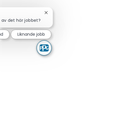
Stäng chattbot-avisering
d av det här jobbet?
ad
Liknande jobb