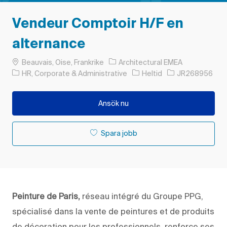
Vendeur Comptoir H/F en
alternance
Plats
Beauvais, Oise, Frankrike
Architectural EMEA
Kategori
Typ av jobb
Jobb-ID
HR, Corporate & Administrative
Heltid
JR268956
Ansök nu
Spara jobb
Peinture de Paris,
réseau intégré du Groupe PPG,
spécialisé dans la vente de peintures et de produits
de décoration pour les professionnels, renforce ses