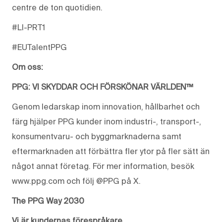
centre de ton quotidien.
#LI-PRT1
#EUTalentPPG
Om oss:
PPG: VI SKYDDAR OCH FÖRSKÖNAR VÄRLDEN™
Genom ledarskap inom innovation, hållbarhet och
färg hjälper PPG kunder inom industri-, transport-,
konsumentvaru- och byggmarknaderna samt
eftermarknaden att förbättra fler ytor på fler sätt än
något annat företag. För mer information, besök
www.ppg.com och följ @PPG på X.
The PPG Way 2030
Vi är kundernas förespråkare