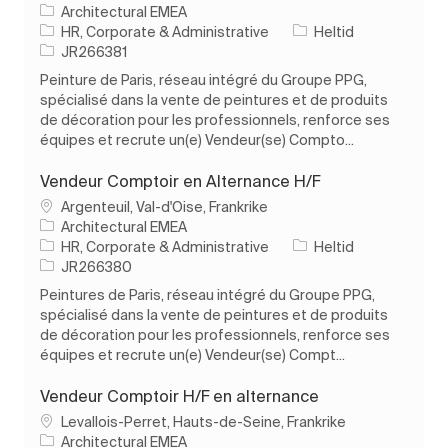
Architectural EMEA
Kategori
Typ av jobb
HR, Corporate & Administrative
Heltid
Jobb-ID
JR266381
Peinture de Paris, réseau intégré du Groupe PPG,
spécialisé dans la vente de peintures et de produits
de décoration pour les professionnels, renforce ses
équipes et recrute un(e) Vendeur(se) Compto...
Vendeur Comptoir en Alternance H/F
Plats
Argenteuil, Val-d'Oise, Frankrike
Architectural EMEA
Kategori
Typ av jobb
HR, Corporate & Administrative
Heltid
Jobb-ID
JR266380
Peintures de Paris, réseau intégré du Groupe PPG,
spécialisé dans la vente de peintures et de produits
de décoration pour les professionnels, renforce ses
équipes et recrute un(e) Vendeur(se) Compt...
Vendeur Comptoir H/F en alternance
Plats
Levallois-Perret, Hauts-de-Seine, Frankrike
Architectural EMEA