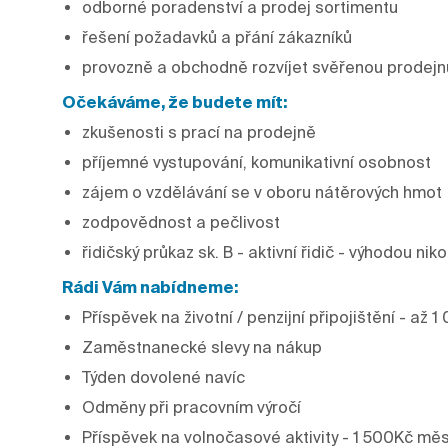
odborné poradenství a prodej sortimentu
řešení požadavků a přání zákazníků
provozně a obchodně rozvíjet svěřenou prodejn
Očekáváme, že budete mít:
zkušenosti s prací na prodejně
příjemné vystupování, komunikativní osobnost
zájem o vzdělávání se v oboru nátěrových hmot
zodpovědnost a pečlivost
řidičský průkaz sk. B - aktivní řidič - výhodou ni
Rádi Vám nabídneme:
Příspěvek na životní / penzijní připojištění - až
Zaměstnanecké slevy na nákup
Týden dovolené navíc
Odměny při pracovním výročí
Příspěvek na volnočasové aktivity - 1 500Kč mě