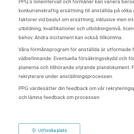
PPG:s löneintervall och förmåner kan variera beroen
konkurrenskraftig ersättning till anställda på olika
faktorer vid beslut om ersättning, inklusive men in
utbildning, kvalifikationer och utbildningsnivå, lic
behov. Andra incitament kan också tillkomma.
Våra förmånsprogram för anställda är utformade f
välbefinnande. Eventuella försäkringsskydd och för
planerna och tillhörande styrande plandokument. 
rekryterare under anställningsprocessen.
PPG värdesätter din feedback om vår rekryterings
och lämna feedback om processen.
Utforska plats