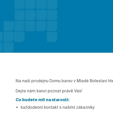
Na naši prodejnu Domu barev v Mladé Boleslavi hl
Dejte nám šanci poznat právě Vás!
Co budete mít na starosti:
každodenní kontakt s našimi zákazníky