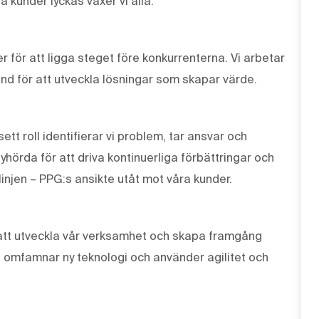
a kunder lyckas växer vi alla.
r för att ligga steget före konkurrenterna. Vi arbetar
und för att utveckla lösningar som skapar värde.
tt roll identifierar vi problem, tar ansvar och
lyhörda för att driva kontinuerliga förbättringar och
linjen – PPG:s ansikte utåt mot våra kunder.
r att utveckla vår verksamhet och skapa framgång
, omfamnar ny teknologi och använder agilitet och