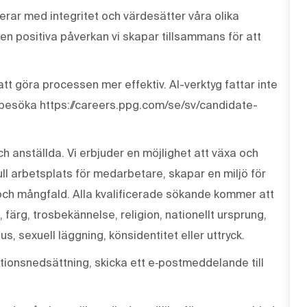
erar med integritet och värdesätter våra olika
den positiva påverkan vi skapar tillsammans för att
tt göra processen mer effektiv. AI-verktyg fattar inte
 besöka https://careers.ppg.com/se/sv/candidate-
ch anställda. Vi erbjuder en möjlighet att växa och
ull arbetsplats för medarbetare, skapar en miljö för
och mångfald. Alla kvalificerade sökande kommer att
, färg, trosbekännelse, religion, nationellt ursprung,
us, sexuell läggning, könsidentitet eller uttryck.
ionsnedsättning, skicka ett e‑postmeddelande till