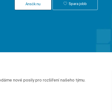
Spara jobb
Ansök nu
edáme nové posily pro rozšíření našeho týmu.