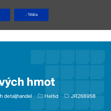
Tillåta
ových hmot
Typ av jobb
Jobb-ID
h detaljhandel
Heltid
JR268958