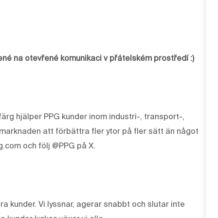
žené na otevřené komunikaci v přátelském prostředí :)
ärg hjälper PPG kunder inom industri-, transport-,
knaden att förbättra fler ytor på fler sätt än något
g.com och följ @PPG på X.
våra kunder. Vi lyssnar, agerar snabbt och slutar inte