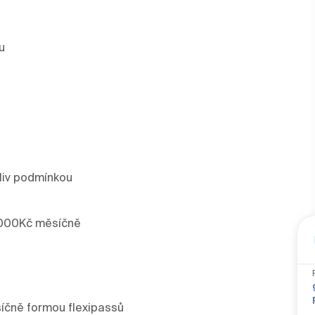
u
koliv podmínkou
 1 000Kč měsíčně
síčně formou flexipassů