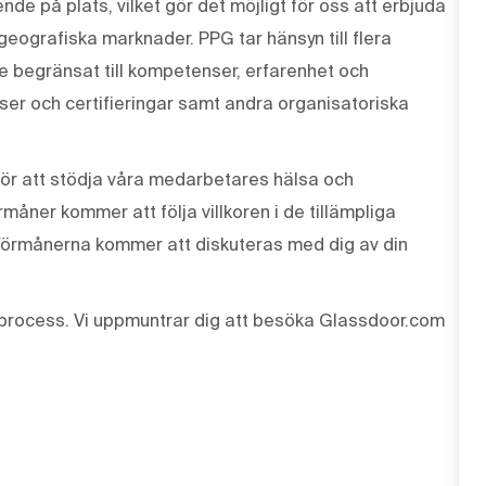
de på plats, vilket gör det möjligt för oss att erbjuda
 geografiska marknader. PPG tar hänsyn till flera
te begränsat till kompetenser, erfarenhet och
enser och certifieringar samt andra organisatoriska
ör att stödja våra medarbetares hälsa och
måner kommer att följa villkoren i de tillämpliga
Förmånerna kommer att diskuteras med dig av din
process. Vi uppmuntrar dig att besöka Glassdoor.com