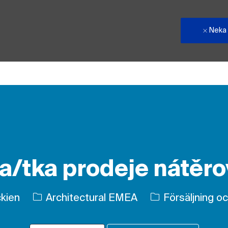
Neka
Skip to main content
ta/tka prodeje nátěr
Kategori
ckien
Architectural EMEA
Försäljning oc