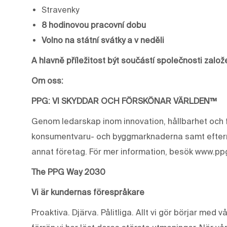
Stravenky
8 hodinovou pracovní dobu
Volno na státní svátky a v neděli
A hlavně příležitost být součástí společnosti zalo
Om oss:
PPG: VI SKYDDAR OCH FÖRSKÖNAR VÄRLDEN™
Genom ledarskap inom innovation, hållbarhet och f
konsumentvaru- och byggmarknaderna samt eftermar
annat företag. För mer information, besök www.pp
The PPG Way 2030
Vi är kundernas förespråkare
Proaktiva. Djärva. Pålitliga. Allt vi gör börjar med 