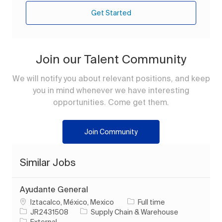
Get Started
Join our Talent Community
We will notify you about relevant positions, and keep
you in mind whenever we have interesting
opportunities. Come get them.
Join Community
Similar Jobs
Ayudante General
Location
Job Type
Iztacalco, México, Mexico
Full time
Job Id
Category
JR2431508
Supply Chain & Warehouse