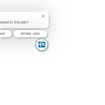
Close chatbot notification
ested in this job?
ted
Similar Jobs