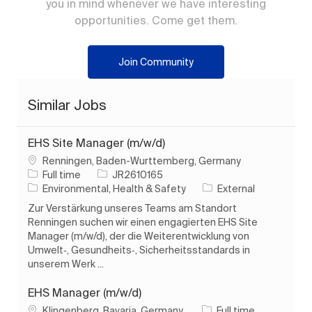
you in mind whenever we have interesting
opportunities. Come get them.
Join Community
Similar Jobs
EHS Site Manager (m/w/d)
Location
Renningen, Baden-Wurttemberg, Germany
Job Type
Job Id
Full time
JR2610165
Category
Environmental, Health & Safety
External
Zur Verstärkung unseres Teams am Standort
Renningen suchen wir einen engagierten EHS Site
Manager (m/w/d), der die Weiterentwicklung von
Umwelt‑, Gesundheits‑, Sicherheitsstandards in
unserem Werk ...
EHS Manager (m/w/d)
Location
Job Type
Klingenberg, Bavaria, Germany
Full time