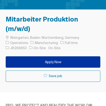
Mitarbeiter Produktion
(m/w/d)
Location
Weingarten, Baden-Wurttemberg, Germany
Category
Job Type
Operations
Manufacturing
Full time
Job Id
JR266853
On-Site
On-Site
Apply Now
Save job
PPG: WE PROTECT AND BEAUTIFY THE WORLD®