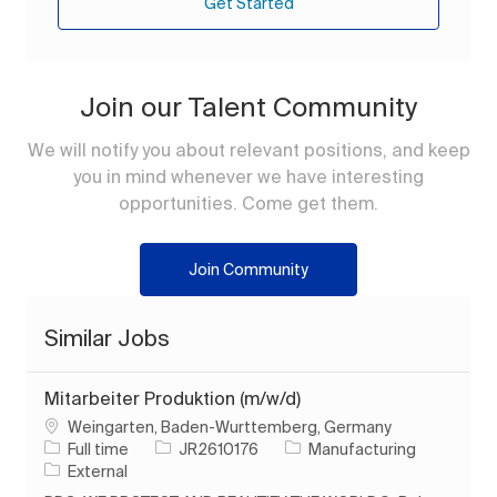
Get Started
Join our Talent Community
We will notify you about relevant positions, and keep
you in mind whenever we have interesting
opportunities. Come get them.
Join Community
Similar Jobs
Mitarbeiter Produktion (m/w/d)
Location
Weingarten, Baden-Wurttemberg, Germany
Job Type
Job Id
Category
Full time
JR2610176
Manufacturing
External