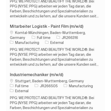
PPG: WE PROTECT AND BEAUTIFY THE WORLD®. Bei
PPG (NYSE: PPG) arbeiten wir jeden Tag daran, die
Farben, Beschichtungen und Spezialmaterialien zu
entwickeln und zu liefern, auf die unsere Kunden seit...
Mitarbeiter Logistik - Paint Film (m/w/d)
Location
Korntal-Münchingen, Baden-Wurttemberg,
Job Type
Job Id
Germany
Full time
JR266316
Category
Manufacturing
External
PPG: WE PROTECT AND BEAUTIFY THE WORLD®. Bei
PPG (NYSE: PPG) arbeiten wir jeden Tag daran, die
Farben, Beschichtungen und Spezialmaterialien zu
entwickeln und zu liefern, auf die unsere Kunden seit...
Industriemechaniker (m/w/d)
Location
Stuttgart, Baden-Wurttemberg, Germany
Job Type
Job Id
Category
Full time
JR266505
Manufacturing
External
PPG: WE PROTECT AND BEAUTIFY THE WORLD®. Bei
PPG (NYSE: PPG) arbeiten wir jeden Tag daran, die
Farben, Beschichtungen und Spezialmaterialien zu