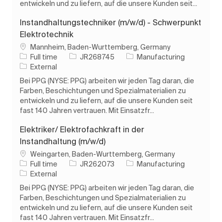
entwickeln und zu liefern, auf die unsere Kunden seit...
Instandhaltungstechniker (m/w/d) - Schwerpunkt
Elektrotechnik
Location
Mannheim, Baden-Wurttemberg, Germany
Job Type
Job Id
Category
Full time
JR268745
Manufacturing
External
Bei PPG (NYSE: PPG) arbeiten wir jeden Tag daran, die
Farben, Beschichtungen und Spezialmaterialien zu
entwickeln und zu liefern, auf die unsere Kunden seit
fast 140 Jahren vertrauen. Mit Einsatzfr...
Elektriker/ Elektrofachkraft in der
Instandhaltung (m/w/d)
Location
Weingarten, Baden-Wurttemberg, Germany
Job Type
Job Id
Category
Full time
JR262073
Manufacturing
External
Bei PPG (NYSE: PPG) arbeiten wir jeden Tag daran, die
Farben, Beschichtungen und Spezialmaterialien zu
entwickeln und zu liefern, auf die unsere Kunden seit
fast 140 Jahren vertrauen. Mit Einsatzfr...