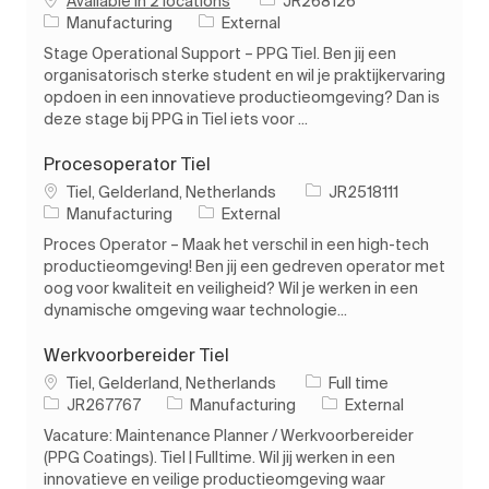
Available in 2 locations
JR268126
Category
Manufacturing
External
Stage Operational Support – PPG Tiel. Ben jij een
organisatorisch sterke student en wil je praktijkervaring
opdoen in een innovatieve productieomgeving? Dan is
deze stage bij PPG in Tiel iets voor ...
Procesoperator Tiel
Location
Job Id
Tiel, Gelderland, Netherlands
JR2518111
Category
Manufacturing
External
Proces Operator – Maak het verschil in een high-tech
productieomgeving! Ben jij een gedreven operator met
oog voor kwaliteit en veiligheid? Wil je werken in een
dynamische omgeving waar technologie...
Werkvoorbereider Tiel
Location
Job Type
Tiel, Gelderland, Netherlands
Full time
Job Id
Category
JR267767
Manufacturing
External
Vacature: Maintenance Planner / Werkvoorbereider
(PPG Coatings). Tiel | Fulltime. Wil jij werken in een
innovatieve en veilige productieomgeving waar