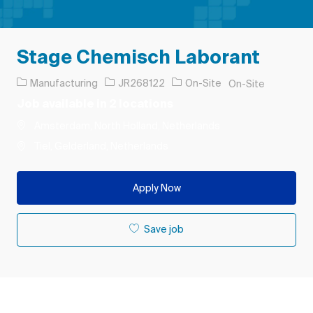
Stage Chemisch Laborant
Category
Job Id
Manufacturing
JR268122
On-Site
On-Site
Job available in 2 locations
Amsterdam, North Holland, Netherlands
Tiel, Gelderland, Netherlands
Apply Now
Save job