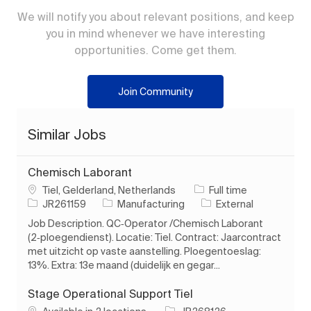
We will notify you about relevant positions, and keep
you in mind whenever we have interesting
opportunities. Come get them.
Join Community
Similar Jobs
Chemisch Laborant
Location
Job Type
Tiel, Gelderland, Netherlands
Full time
Job Id
Category
JR261159
Manufacturing
External
Job Description. QC‑Operator /Chemisch Laborant
(2‑ploegendienst). Locatie: Tiel. Contract: Jaarcontract
met uitzicht op vaste aanstelling. Ploegentoeslag:
13%. Extra: 13e maand (duidelijk en gegar...
Stage Operational Support Tiel
Job Id