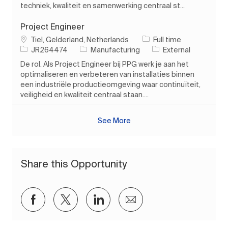
techniek, kwaliteit en samenwerking centraal st...
Project Engineer
Location
Job Type
Tiel, Gelderland, Netherlands
Full time
Job Id
Category
JR264474
Manufacturing
External
De rol. Als Project Engineer bij PPG werk je aan het
optimaliseren en verbeteren van installaties binnen
een industriële productieomgeving waar continuïteit,
veiligheid en kwaliteit centraal staan....
See More
Share this Opportunity
Share via Facebook
Share via twitter
Share via LinkedIn
Share via email