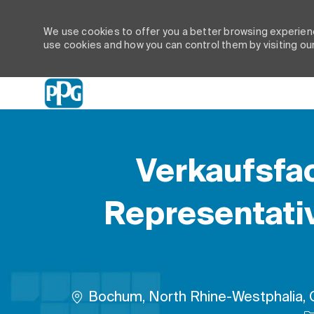
We use cookies to offer you a better browsing experienc
use cookies and how you can control them by visiting ou
-
Verkaufsfa
Representativ
Location
Bochum, North Rhine-Westphalia,