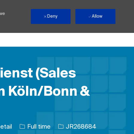
 we
Deny
Allow
enst (Sales
on Köln/Bonn &
Job Type
Job Id
etail
Full time
JR268684