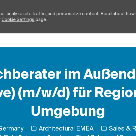
e, analyze site traffic, and personalize content. Read about how
r
Cookie Settings
page.
Skip to main content
chberater im Außendi
e) (m/w/d) für Regi
Umgebung
Category
 Germany
Architectural EMEA
Sales & R