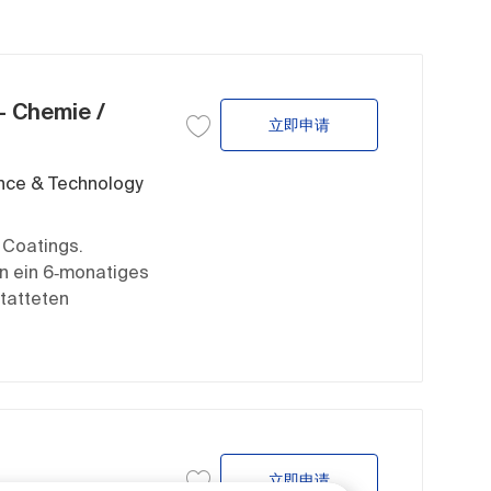
 Chemie /
Studentisches Prakti
立即申请
保存作业 Studentisches Praktikumsprogramm
nce & Technology
 Coatings.
en ein 6‑monatiges
tatteten
行政助理，中级
立即申请
保存作业 行政助理，中级 JR264489 到工作车