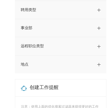
工作
意大利
(
2
)
聘用类型
工作
西班牙
(
2
)
工作
越南
(
2
)
事业部
工作
中国
(
1
)
工作
危地马拉
(
1
)
远程职位类型
工作
巴西
(
1
)
工作
澳大利亚
(
1
)
地点
工作
瑞士
(
1
)
创建工作提醒
注意：使用上面的优化搜索过滤器来获得更好的工作