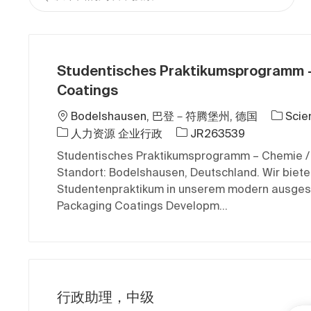
Studentisches Praktikumsprogramm –
Coatings
位置
Bodelshausen, 巴登－符腾堡州, 德国
Scie
类别
作业 ID
人力资源 企业行政
JR263539
Studentisches Praktikumsprogramm – Chemie /
Standort: Bodelshausen, Deutschland. Wir biet
Studentenpraktikum in unserem modern ausges
Packaging Coatings Developm...
行政助理，中级