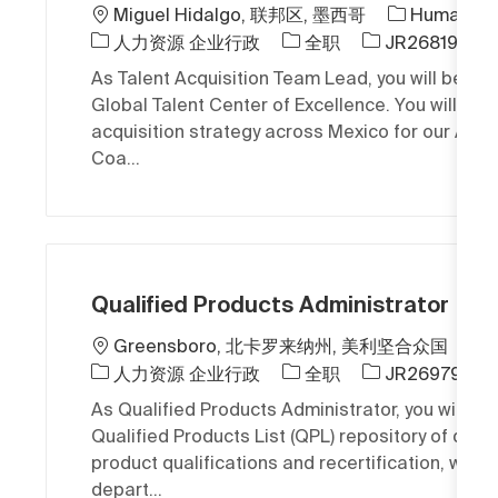
位置
Miguel Hidalgo, 联邦区, 墨西哥
Human Re
类别
工作类型
作业 ID
人力资源 企业行政
全职
JR268193
As Talent Acquisition Team Lead, you will be a l
Global Talent Center of Excellence. You will sha
acquisition strategy across Mexico for our Arch
Coa...
Qualified Products Administrator
位置
Greensboro, 北卡罗来纳州, 美利坚合众国
类别
工作类型
作业 ID
人力资源 企业行政
全职
JR269796
As Qualified Products Administrator, you will ma
Qualified Products List (QPL) repository of doc
product qualifications and recertification, worki
depart...