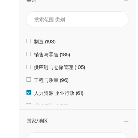
搜索范围 类别
类别
工作
制造
(
193
)
工作
销售与零售
(
185
)
工作
供应链与仓储管理
(
105
)
工作
工程与质量
(
96
)
工作
人力资源 企业行政
(
61
)
工作
研发与技术
(
56
)
工作
数字与 IT
(
38
)
国家/地区
工作
会计与财务
(
27
)
搜索范围 国家/地区