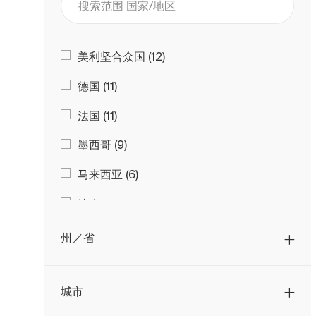
工作
营销
(
15
)
工作
环境健康与安全
(
11
)
国家/地区
工作
美利坚合众国
(
12
)
工作
德国
(
11
)
工作
法国
(
11
)
工作
墨西哥
(
9
)
工作
马来西亚
(
6
)
工作
捷克
(
4
)
工作
波兰
(
4
)
州／省
工作
荷兰
(
4
)
工作
城市
英国
(
3
)