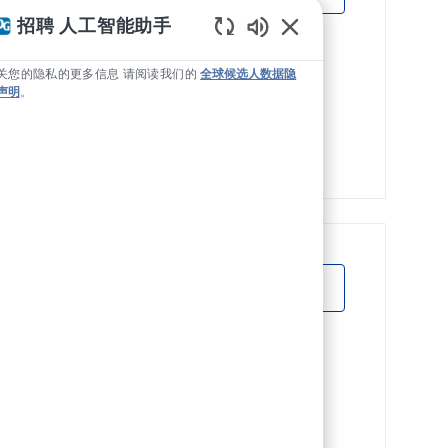
raffic Solutions
招聘 人工智能助手
Static Text
lp implement and
关您的隐私的更多信息 请阅读我们的
全球候选人数据隐
声明
。
r with multiple
 safety mindset,
受训人员，中级
立即申请
保存作业 受训人员，中级 JR266381 到工作车
 EMEA
G, spécialisé dans
ion pour les
 un(e) Vendeur(se)