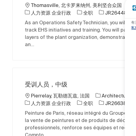
位置
Thomasville, 北卡罗来纳州, 美利坚合众国
T
类别
工作类型
作业 ID
人力资源 企业行政
全职
JR264489
As an Operations Safety Technician, you will he
有
私
track EHS initiatives and training. You will partne
layers of the plant organization, demonstrate a
an...
受训人员，中级
位置
Pierrelay, 瓦勒德瓦兹, 法国
Architectural
类别
工作类型
作业 ID
人力资源 企业行政
全职
JR266381
Peinture de Paris, réseau intégré du Groupe PP
la vente de peintures et de produits de décorat
professionnels, renforce ses équipes et recrute
Compto...