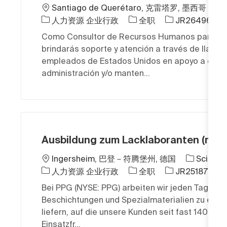
位置
Santiago de Querétaro, 克雷塔罗, 墨西哥
类别
工作类型
作业 ID
人力资源 企业行政
全职
JR264960
Como Consultor de Recursos Humanos para Es
brindarás soporte y atención a través de llamad
empleados de Estados Unidos en apoyo a duda
administración y/o manten...
Ausbildung zum Lacklaboranten (m/w/
位置
Ingersheim, 巴登－符腾堡州, 德国
Science
类别
工作类型
作业 ID
人力资源 企业行政
全职
JR2518701
Bei PPG (NYSE: PPG) arbeiten wir jeden Tag dara
Beschichtungen und Spezialmaterialien zu entwi
liefern, auf die unsere Kunden seit fast 140 Jah
Einsatzfr...