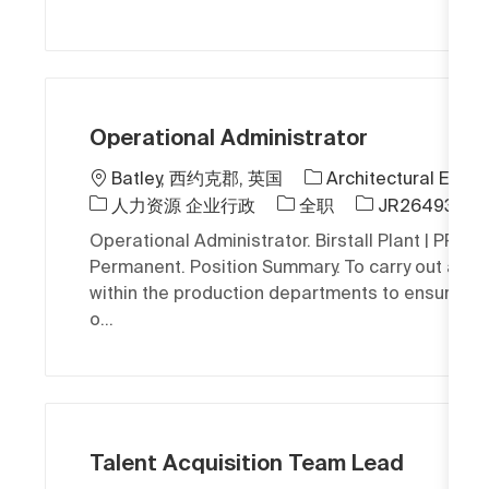
Operational Administrator
位置
Batley, 西约克郡, 英国
Architectural EMEA
类别
工作类型
作业 ID
人力资源 企业行政
全职
JR264935
Operational Administrator. Birstall Plant | PPG . F
Permanent. Position Summary. To carry out all a
within the production departments to ensure the 
o...
Talent Acquisition Team Lead