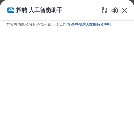
我们使用 cookie 为您提供更好的浏览体验、分析网站流量和个
招聘 人工智能助手
性化内容。请访问我们的 Cookie 设置页面，了解我们如何使用
Static T
Cookie
以及您如何控制它们。如果您继续使用本网站，即表示
有关您的隐私的更多信息 请阅读我们的
全球候选人数据隐私声明
。
您同意我们使用 cookie。
否认
允许
Skip to main content
-
我们保护和美化世界。
搜索职位空缺并申请