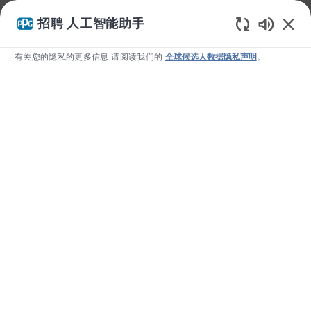
我们使用 cookie 为您提供更好的浏览体验、分析网站流量和个
招聘 人工智能助手
性化内容。请访问我们的 Cookie 设置页面，了解我们如何使用
Static T
Cookie
以及您如何控制它们。如果您继续使用本网站，即表示
有关您的隐私的更多信息 请阅读我们的
全球候选人数据隐私声明
。
您同意我们使用 cookie。
否认
允许
Skip to main content
-
会计与财务