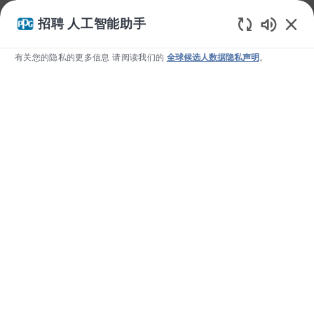
我们使用 cookie 为您提供更好的浏览体验、分析网站流量和个
招聘 人工智能助手
性化内容。请访问我们的 Cookie 设置页面，了解我们如何使用
Static T
Cookie
以及您如何控制它们。如果您继续使用本网站，即表示
有关您的隐私的更多信息 请阅读我们的
全球候选人数据隐私声明
。
您同意我们使用 cookie。
否认
允许
Skip to main content
-