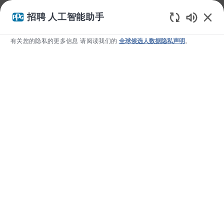
我们使用 cookie 为您提供更好的浏览体验、分析网站流量和个
招聘 人工智能助手
性化内容。请访问我们的 Cookie 设置页面，了解我们如何使用
Static T
Cookie
以及您如何控制它们。如果您继续使用本网站，即表示
有关您的隐私的更多信息 请阅读我们的
全球候选人数据隐私声明
。
您同意我们使用 cookie。
否认
允许
Skip to main content
-
数字与 IT