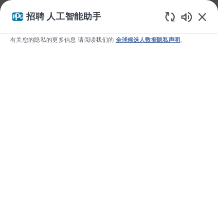
我们使用 cookie 为您提供更好的浏览体验、分析网站流量和个
招聘 人工智能助手
性化内容。请访问我们的 Cookie 设置页面，了解我们如何使用
Static T
Cookie
以及您如何控制它们。如果您继续使用本网站，即表示
有关您的隐私的更多信息 请阅读我们的
全球候选人数据隐私声明
。
您同意我们使用 cookie。
否认
允许
Skip to main content
-
研发与技术