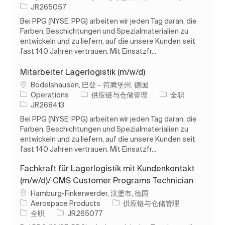
作业 ID
JR265057
Bei PPG (NYSE: PPG) arbeiten wir jeden Tag daran, die
Farben, Beschichtungen und Spezialmaterialien zu
entwickeln und zu liefern, auf die unsere Kunden seit
fast 140 Jahren vertrauen. Mit Einsatzfr...
Mitarbeiter Lagerlogistik (m/w/d)
位置
Bodelshausen, 巴登－符腾堡州, 德国
类别
工作类型
Operations
供应链与仓储管理
全职
作业 ID
JR268413
Bei PPG (NYSE: PPG) arbeiten wir jeden Tag daran, die
Farben, Beschichtungen und Spezialmaterialien zu
entwickeln und zu liefern, auf die unsere Kunden seit
fast 140 Jahren vertrauen. Mit Einsatzfr...
Fachkraft für Lagerlogistik mit Kundenkontakt
(m/w/d)/ CMS Customer Programs Technician
位置
Hamburg-Finkerwerder, 汉堡市, 德国
类别
Aerospace Products
供应链与仓储管理
工作类型
作业 ID
全职
JR265077