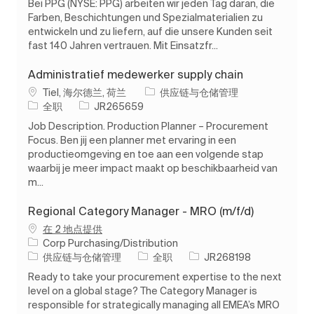
Bei PPG (NYSE: PPG) arbeiten wir jeden Tag daran, die
Farben, Beschichtungen und Spezialmaterialien zu
entwickeln und zu liefern, auf die unsere Kunden seit
fast 140 Jahren vertrauen. Mit Einsatzfr...
Administratief medewerker supply chain
位置
类别
Tiel, 海尔德兰, 荷兰
供应链与仓储管理
工作类型
作业 ID
全职
JR265659
Job Description. Production Planner – Procurement
Focus. Ben jij een planner met ervaring in een
productieomgeving en toe aan een volgende stap
waarbij je meer impact maakt op beschikbaarheid van
m...
Regional Category Manager - MRO (m/f/d)
在 2 地点提供
Corp Purchasing/Distribution
类别
工作类型
作业 ID
供应链与仓储管理
全职
JR268198
Ready to take your procurement expertise to the next
level on a global stage? The Category Manager is
responsible for strategically managing all EMEA’s MRO