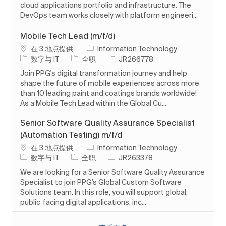
cloud applications portfolio and infrastructure. The
DevOps team works closely with platform engineeri...
Mobile Tech Lead (m/f/d)
在 3 地点提供
Information Technology
类别
工作类型
作业 ID
数字与 IT
全职
JR266778
Join PPG's digital transformation journey and help
shape the future of mobile experiences across more
than 10 leading paint and coatings brands worldwide!
As a Mobile Tech Lead within the Global Cu...
Senior Software Quality Assurance Specialist
(Automation Testing) m/f/d
在 3 地点提供
Information Technology
类别
工作类型
作业 ID
数字与 IT
全职
JR263378
We are looking for a Senior Software Quality Assurance
Specialist to join PPG’s Global Custom Software
Solutions team. In this role, you will support global,
public‑facing digital applications, inc...