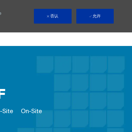
e
否认
允许
F
Remote
-Site
On-Site