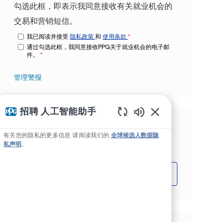
勾选此框，即表示我同意接收有关就业机会的
交易和营销短信。
我已阅读并接受
隐私政策
和
使用条款
*
通过勾选此框，我同意接收PPG关于就业机会的电子邮
件。
*
管理警报
招聘 人工智能助手
Static Text
根据您的兴趣获得量身定制的工作推
有关您的隐私的更多信息 请阅读我们的
全球候选人数据隐
荐。
私声明
。
开始吧