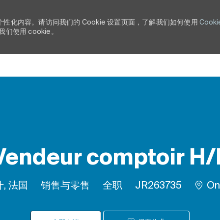
个性化内容。请访问我们的 Cookie 设置页面，了解我们如何使用
Cooki
使用 cookie。
Skip to main content
Vendeur comptoir H/
类别
工作类型
作业 ID
芒什, 法国
销售与零售
全职
JR263735
On