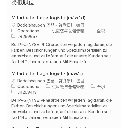
类似职位
Mitarbeiter Lagerlogistik (m/ w/ d)
位置
Bodelshausen, 巴登－符腾堡州, 德国
类别
工作类型
Operations
供应链与仓储管理
全职
作业 ID
JR269657
Bei PPG (NYSE: PPG) arbeiten wir jeden Tag daran, die
Farben, Beschichtungen und Spezialmaterialien zu
entwickeln und zu liefern, auf die unsere Kunden seit
fast 140 Jahren vertrauen. Mit Einsatzfr...
Mitarbeiter Lagerlogistik (m/w/d)
位置
Bodelshausen, 巴登－符腾堡州, 德国
类别
工作类型
Operations
供应链与仓储管理
全职
作业 ID
JR268413
Bei PPG (NYSE: PPG) arbeiten wir jeden Tag daran, die
Farben, Beschichtungen und Spezialmaterialien zu
entwickeln und zu liefern, auf die unsere Kunden seit
fast 140 Jahren vertrauen. Mit Einsatzfr...