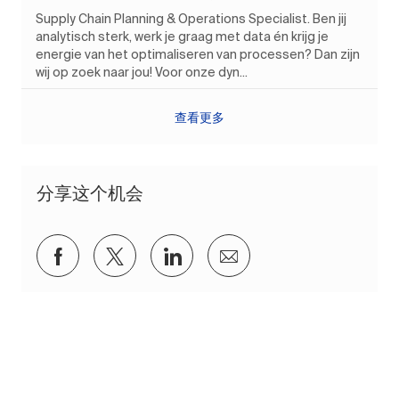
Supply Chain Planning & Operations Specialist. Ben jij
analytisch sterk, werk je graag met data én krijg je
energie van het optimaliseren van processen? Dan zijn
wij op zoek naar jou! Voor onze dyn...
查看更多
分享这个机会
通过Facebook分享
通过推特分享
通过 LinkedIn 分享
通过电子邮件分享