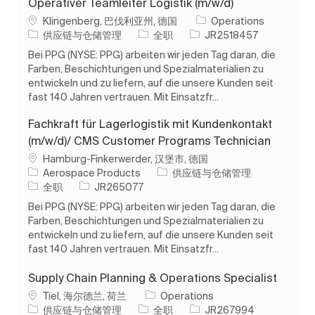
Operativer Teamleiter Logistik (m/w/d)
位置
Klingenberg, 巴伐利亚州, 德国
Operations
类别
工作类型
作业 ID
供应链与仓储管理
全职
JR2518457
Bei PPG (NYSE: PPG) arbeiten wir jeden Tag daran, die
Farben, Beschichtungen und Spezialmaterialien zu
entwickeln und zu liefern, auf die unsere Kunden seit
fast 140 Jahren vertrauen. Mit Einsatzfr...
Fachkraft für Lagerlogistik mit Kundenkontakt
(m/w/d)/ CMS Customer Programs Technician
位置
Hamburg-Finkerwerder, 汉堡市, 德国
类别
Aerospace Products
供应链与仓储管理
工作类型
作业 ID
全职
JR265077
Bei PPG (NYSE: PPG) arbeiten wir jeden Tag daran, die
Farben, Beschichtungen und Spezialmaterialien zu
entwickeln und zu liefern, auf die unsere Kunden seit
fast 140 Jahren vertrauen. Mit Einsatzfr...
Supply Chain Planning & Operations Specialist
位置
Tiel, 海尔德兰, 荷兰
Operations
类别
工作类型
作业 ID
供应链与仓储管理
全职
JR267994