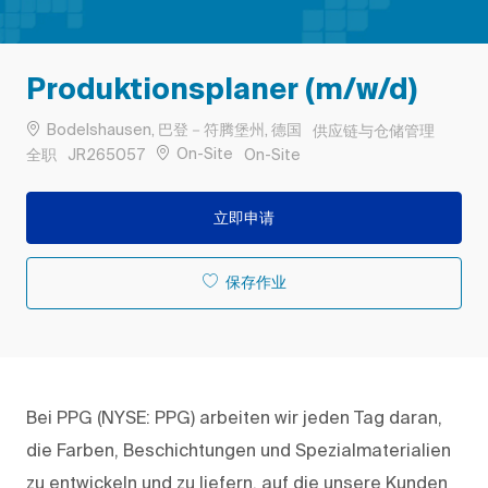
Produktionsplaner (m/w/d)
位置
类别
Bodelshausen, 巴登－符腾堡州, 德国
供应链与仓储管理
工作类型
作业 ID
Remote
On-Site
全职
JR265057
On-Site
立即申请
保存作业
Bei PPG (NYSE: PPG) arbeiten wir jeden Tag daran,
die Farben, Beschichtungen und Spezialmaterialien
zu entwickeln und zu liefern, auf die unsere Kunden