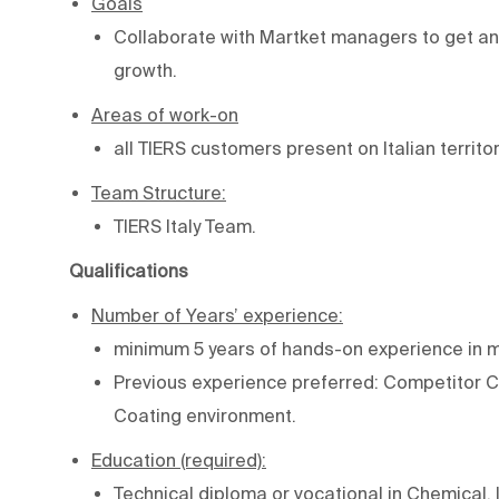
Goals
Collaborate with Martket managers to get and
growth.
Areas of work-on
all TIERS customers present on Italian territor
Team Structure:
TIERS Italy Team.
Qualifications
Number of Years’ experience:
minimum 5 years of hands-on experience in 
Previous experience preferred: Competitor C
Coating environment.
Education (required):
Technical diploma or vocational in Chemical, I