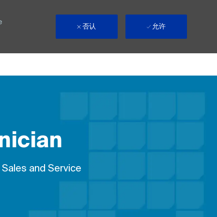
e
否认
允许
nician
ote
d Sales and Service