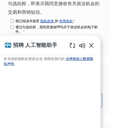
勾选此框，即表示我同意接收有关就业机会的
交易和营销短信。
我已阅读并接受
隐私政策
和
使用条款
*
通过勾选此框，我同意接收PPG关于就业机会的电子邮
件。
*
招聘 人工智能助手
管理警报
Static Text
有关您的隐私的更多信息 请阅读我们的
全球候选人数据隐
私声明
。
根据您的兴趣获得量身定制的工作推
荐。
开始吧