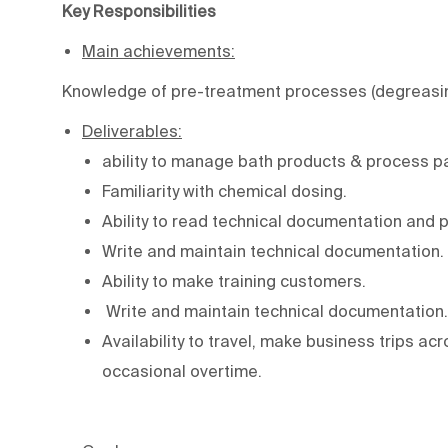
Key Responsibilities
Main achievements:
Knowledge of pre-treatment processes (degreasing,
Deliverables:
ability to manage bath products & process par
Familiarity with chemical dosing.
Ability to read technical documentation and 
Write and maintain technical documentation.
Ability to make training customers.
Write and maintain technical documentation.
Availability to travel, make business trips ac
occasional overtime.