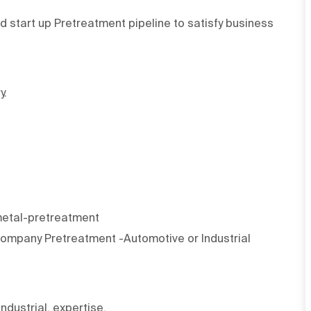
 start up Pretreatment pipeline to satisfy business
y.
metal-pretreatment
ompany Pretreatment -Automotive or Industrial
ndustrial, expertise.