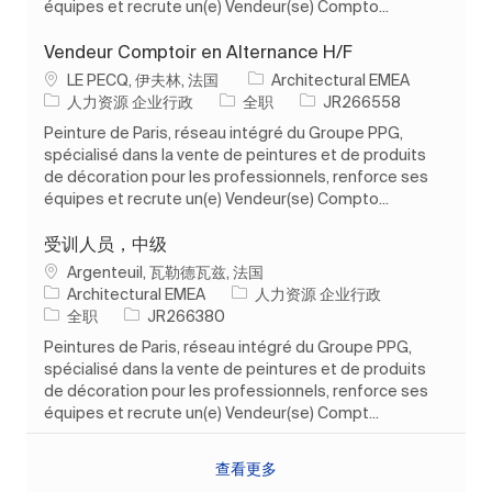
équipes et recrute un(e) Vendeur(se) Compto...
Vendeur Comptoir en Alternance H/F
位置
LE PECQ, 伊夫林, 法国
Architectural EMEA
类别
工作类型
作业 ID
人力资源 企业行政
全职
JR266558
Peinture de Paris, réseau intégré du Groupe PPG,
spécialisé dans la vente de peintures et de produits
de décoration pour les professionnels, renforce ses
équipes et recrute un(e) Vendeur(se) Compto...
受训人员，中级
位置
Argenteuil, 瓦勒德瓦兹, 法国
类别
Architectural EMEA
人力资源 企业行政
工作类型
作业 ID
全职
JR266380
Peintures de Paris, réseau intégré du Groupe PPG,
spécialisé dans la vente de peintures et de produits
de décoration pour les professionnels, renforce ses
équipes et recrute un(e) Vendeur(se) Compt...
查看更多