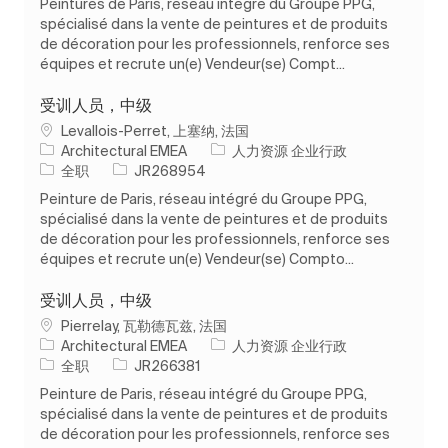
Peintures de Paris, réseau intégré du Groupe PPG,
spécialisé dans la vente de peintures et de produits
de décoration pour les professionnels, renforce ses
équipes et recrute un(e) Vendeur(se) Compt...
受训人员，中级
位置
Levallois-Perret, 上塞纳, 法国
类别
Architectural EMEA
人力资源 企业行政
工作类型
作业 ID
全职
JR268954
Peinture de Paris, réseau intégré du Groupe PPG,
spécialisé dans la vente de peintures et de produits
de décoration pour les professionnels, renforce ses
équipes et recrute un(e) Vendeur(se) Compto...
受训人员，中级
位置
Pierrelay, 瓦勒德瓦兹, 法国
类别
Architectural EMEA
人力资源 企业行政
工作类型
作业 ID
全职
JR266381
Peinture de Paris, réseau intégré du Groupe PPG,
spécialisé dans la vente de peintures et de produits
de décoration pour les professionnels, renforce ses