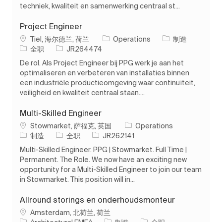
techniek, kwaliteit en samenwerking centraal st...
Project Engineer
位置
类别
Tiel, 海尔德兰, 荷兰
Operations
制造
工作类型
作业 ID
全职
JR264474
De rol. Als Project Engineer bij PPG werk je aan het
optimaliseren en verbeteren van installaties binnen
een industriële productieomgeving waar continuïteit,
veiligheid en kwaliteit centraal staan....
Multi-Skilled Engineer
位置
Stowmarket, 萨福克, 英国
Operations
类别
工作类型
作业 ID
制造
全职
JR262141
Multi-Skilled Engineer. PPG | Stowmarket. Full Time |
Permanent. The Role. We now have an exciting new
opportunity for a Multi-Skilled Engineer to join our team
in Stowmarket. This position will in...
Allround storings en onderhoudsmonteur
位置
Amsterdam, 北荷兰, 荷兰
类别
工作类型