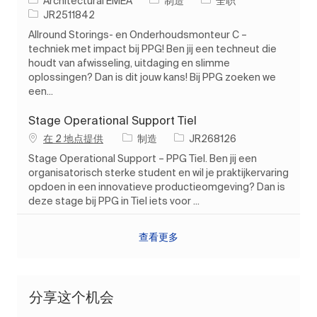
Architectural EMEA
制造
全职
作业 ID
JR2511842
Allround Storings- en Onderhoudsmonteur C –
techniek met impact bij PPG! Ben jij een techneut die
houdt van afwisseling, uitdaging en slimme
oplossingen? Dan is dit jouw kans! Bij PPG zoeken we
een...
Stage Operational Support Tiel
类别
作业 ID
在 2 地点提供
制造
JR268126
Stage Operational Support – PPG Tiel. Ben jij een
organisatorisch sterke student en wil je praktijkervaring
opdoen in een innovatieve productieomgeving? Dan is
deze stage bij PPG in Tiel iets voor ...
查看更多
分享这个机会