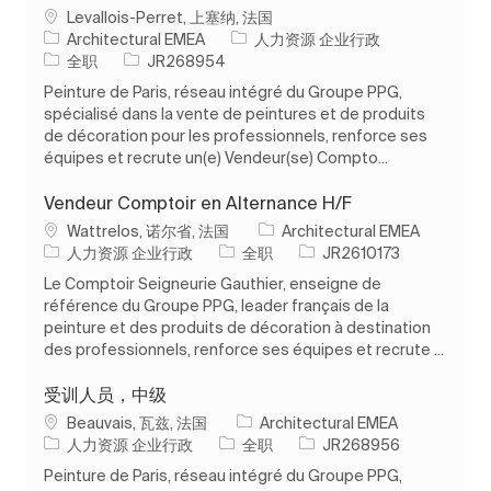
位置
Levallois-Perret, 上塞纳, 法国
类别
Architectural EMEA
人力资源 企业行政
工作类型
作业 ID
全职
JR268954
Peinture de Paris, réseau intégré du Groupe PPG,
spécialisé dans la vente de peintures et de produits
de décoration pour les professionnels, renforce ses
équipes et recrute un(e) Vendeur(se) Compto...
Vendeur Comptoir en Alternance H/F
位置
Wattrelos, 诺尔省, 法国
Architectural EMEA
类别
工作类型
作业 ID
人力资源 企业行政
全职
JR2610173
Le Comptoir Seigneurie Gauthier, enseigne de
référence du Groupe PPG, leader français de la
peinture et des produits de décoration à destination
des professionnels, renforce ses équipes et recrute ...
受训人员，中级
位置
Beauvais, 瓦兹, 法国
Architectural EMEA
类别
工作类型
作业 ID
人力资源 企业行政
全职
JR268956
Peinture de Paris, réseau intégré du Groupe PPG,