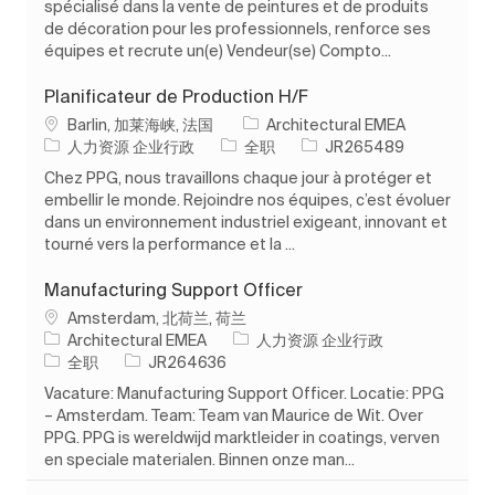
spécialisé dans la vente de peintures et de produits
de décoration pour les professionnels, renforce ses
équipes et recrute un(e) Vendeur(se) Compto...
Planificateur de Production H/F
位置
Barlin, 加莱海峡, 法国
Architectural EMEA
类别
工作类型
作业 ID
人力资源 企业行政
全职
JR265489
Chez PPG, nous travaillons chaque jour à protéger et
embellir le monde. Rejoindre nos équipes, c’est évoluer
dans un environnement industriel exigeant, innovant et
tourné vers la performance et la ...
Manufacturing Support Officer
位置
Amsterdam, 北荷兰, 荷兰
类别
Architectural EMEA
人力资源 企业行政
工作类型
作业 ID
全职
JR264636
Vacature: Manufacturing Support Officer. Locatie: PPG
– Amsterdam. Team: Team van Maurice de Wit. Over
PPG. PPG is wereldwijd marktleider in coatings, verven
en speciale materialen. Binnen onze man...