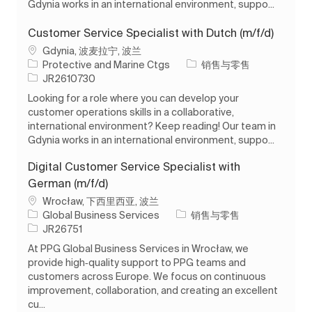
Gdynia works in an international environment, suppo...
Customer Service Specialist with Dutch (m/f/d)
位置
Gdynia, 波麦拉宁, 波兰
类别
Protective and Marine Ctgs
销售与零售
作业 ID
JR2610730
Looking for a role where you can develop your
customer operations skills in a collaborative,
international environment? Keep reading! Our team in
Gdynia works in an international environment, suppo...
Digital Customer Service Specialist with
German (m/f/d)
位置
Wrocław, 下西里西亚, 波兰
类别
Global Business Services
销售与零售
作业 ID
JR26751
At PPG Global Business Services in Wrocław, we
provide high‑quality support to PPG teams and
customers across Europe. We focus on continuous
improvement, collaboration, and creating an excellent
cu...