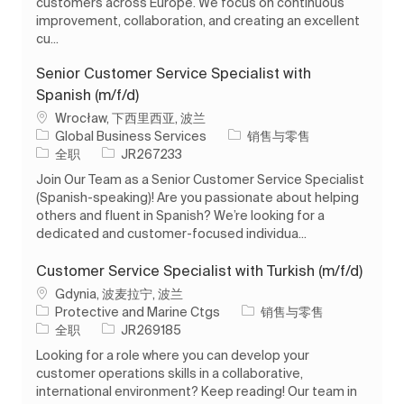
customers across Europe. We focus on continuous
improvement, collaboration, and creating an excellent
cu...
Senior Customer Service Specialist with
Spanish (m/f/d)
位置
Wrocław, 下西里西亚, 波兰
类别
Global Business Services
销售与零售
工作类型
作业 ID
全职
JR267233
Join Our Team as a Senior Customer Service Specialist
(Spanish-speaking)! Are you passionate about helping
others and fluent in Spanish? We’re looking for a
dedicated and customer-focused individua...
Customer Service Specialist with Turkish (m/f/d)
位置
Gdynia, 波麦拉宁, 波兰
类别
Protective and Marine Ctgs
销售与零售
工作类型
作业 ID
全职
JR269185
Looking for a role where you can develop your
customer operations skills in a collaborative,
international environment? Keep reading! Our team in