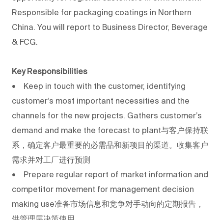
Responsible for packaging coatings in Northern
China. You will report to Business Director, Beverage
& FCG.
Key Responsibilities
• Keep in touch with the customer, identifying
customer’s most important necessities and the
channels for the new projects. Gathers customer’s
demand and make the forecast to plant与客户保持联
系，确定客户最重要的必需品和新项目的渠道。收集客户
需求并对工厂进行预测
• Prepare regular report of market information and
competitor movement for management decision
making use准备市场信息和竞争对手动向的定期报告，
供管理层决策使用