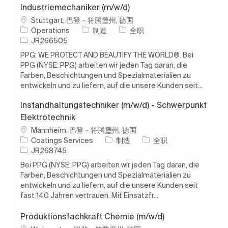
Industriemechaniker (m/w/d)
位置
Stuttgart, 巴登－符腾堡州, 德国
类别
工作类型
Operations
制造
全职
作业 ID
JR266505
PPG: WE PROTECT AND BEAUTIFY THE WORLD®. Bei
PPG (NYSE: PPG) arbeiten wir jeden Tag daran, die
Farben, Beschichtungen und Spezialmaterialien zu
entwickeln und zu liefern, auf die unsere Kunden seit...
Instandhaltungstechniker (m/w/d) - Schwerpunkt
Elektrotechnik
位置
Mannheim, 巴登－符腾堡州, 德国
类别
工作类型
Coatings Services
制造
全职
作业 ID
JR268745
Bei PPG (NYSE: PPG) arbeiten wir jeden Tag daran, die
Farben, Beschichtungen und Spezialmaterialien zu
entwickeln und zu liefern, auf die unsere Kunden seit
fast 140 Jahren vertrauen. Mit Einsatzfr...
Produktionsfachkraft Chemie (m/w/d)