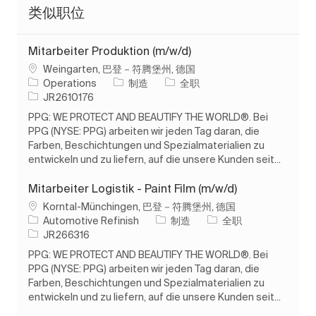
类似职位
Mitarbeiter Produktion (m/w/d)
位置
Weingarten, 巴登－符腾堡州, 德国
类别
工作类型
Operations
制造
全职
作业 ID
JR2610176
PPG: WE PROTECT AND BEAUTIFY THE WORLD®. Bei
PPG (NYSE: PPG) arbeiten wir jeden Tag daran, die
Farben, Beschichtungen und Spezialmaterialien zu
entwickeln und zu liefern, auf die unsere Kunden seit...
Mitarbeiter Logistik - Paint Film (m/w/d)
位置
Korntal-Münchingen, 巴登－符腾堡州, 德国
类别
工作类型
Automotive Refinish
制造
全职
作业 ID
JR266316
PPG: WE PROTECT AND BEAUTIFY THE WORLD®. Bei
PPG (NYSE: PPG) arbeiten wir jeden Tag daran, die
Farben, Beschichtungen und Spezialmaterialien zu
entwickeln und zu liefern, auf die unsere Kunden seit...