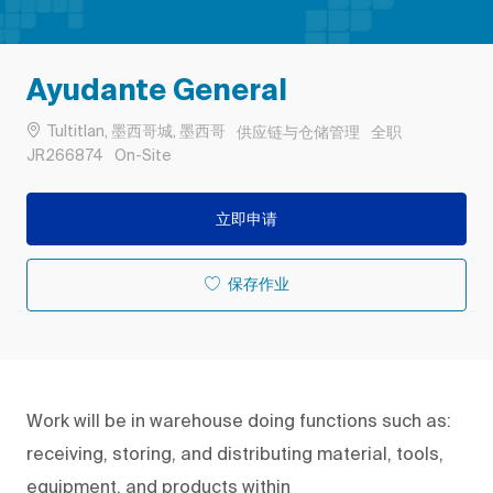
Ayudante General
位置
类别
工作类型
Tultitlan, 墨西哥城, 墨西哥
供应链与仓储管理
全职
作业 ID
Remote
JR266874
On-Site
立即申请
保存作业
Work will be in warehouse doing functions such as:
receiving, storing, and distributing material, tools,
equipment, and products within