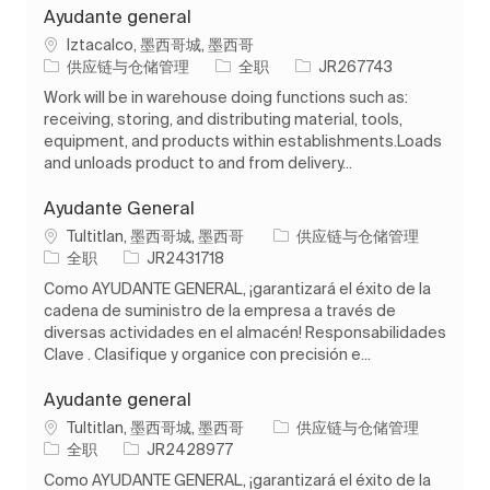
Ayudante general
位置
Iztacalco, 墨西哥城, 墨西哥
类别
工作类型
作业 ID
供应链与仓储管理
全职
JR267743
Work will be in warehouse doing functions such as:
receiving, storing, and distributing material, tools,
equipment, and products within establishments.Loads
and unloads product to and from delivery...
Ayudante General
位置
类别
Tultitlan, 墨西哥城, 墨西哥
供应链与仓储管理
工作类型
作业 ID
全职
JR2431718
Como AYUDANTE GENERAL, ¡garantizará el éxito de la
cadena de suministro de la empresa a través de
diversas actividades en el almacén! Responsabilidades
Clave . Clasifique y organice con precisión e...
Ayudante general
位置
类别
Tultitlan, 墨西哥城, 墨西哥
供应链与仓储管理
工作类型
作业 ID
全职
JR2428977
Como AYUDANTE GENERAL, ¡garantizará el éxito de la