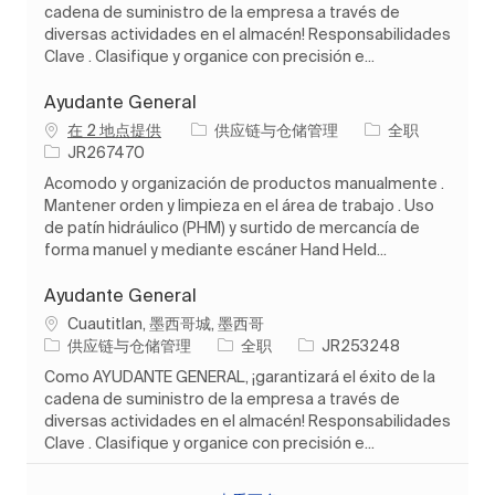
cadena de suministro de la empresa a través de
diversas actividades en el almacén! Responsabilidades
Clave . Clasifique y organice con precisión e...
Ayudante General
类别
工作类型
在 2 地点提供
供应链与仓储管理
全职
作业 ID
JR267470
Acomodo y organización de productos manualmente .
Mantener orden y limpieza en el área de trabajo . Uso
de patín hidráulico (PHM) y surtido de mercancía de
forma manuel y mediante escáner Hand Held...
Ayudante General
位置
Cuautitlan, 墨西哥城, 墨西哥
类别
工作类型
作业 ID
供应链与仓储管理
全职
JR253248
Como AYUDANTE GENERAL, ¡garantizará el éxito de la
cadena de suministro de la empresa a través de
diversas actividades en el almacén! Responsabilidades
Clave . Clasifique y organice con precisión e...