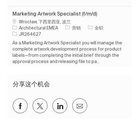
Marketing Artwork Specialist (f/m/d)
位置
Wrocław, 下西里西亚, 波兰
类别
工作类型
Architectural EMEA
营销
全职
作业 ID
JR264627
As a Marketing Artwork Specialist you will manage the
complete artwork development process for product
labels—from completing the initial brief through the
approval process and releasing file to pa...
分享这个机会
通过Facebook分享
通过推特分享
通过 LinkedIn 分享
通过电子邮件分享