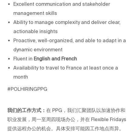
Excellent communication and stakeholder
management skills
Ability to manage complexity and deliver clear,
actionable insights
Proactive, well-organized, and able to adapt in a
dynamic environment
Fluent in
English and French
Availability to travel to France at least once a
month
#POLHIRINGPPG
我们的工作方式：
在 PPG，我们汇聚团队以加速协作和
职业发展，周一至周四现场办公，并在 Flexible Fridays
提供远程办公的机会。具体安排可能因工作地点而异。