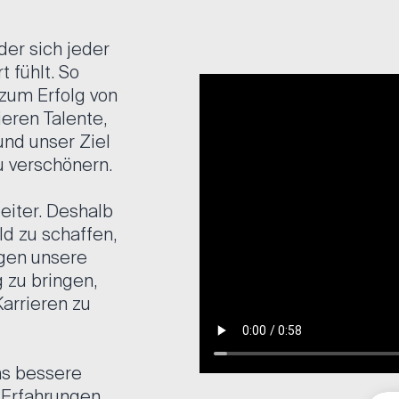
der sich jeder
 fühlt. So
Mediaplayer
zum Erfolg von
eren Talente,
nd unser Ziel
u verschönern.
eiter. Deshalb
ld zu schaffen,
igen unsere
g zu bringen,
Karrieren zu
ms bessere
, Erfahrungen