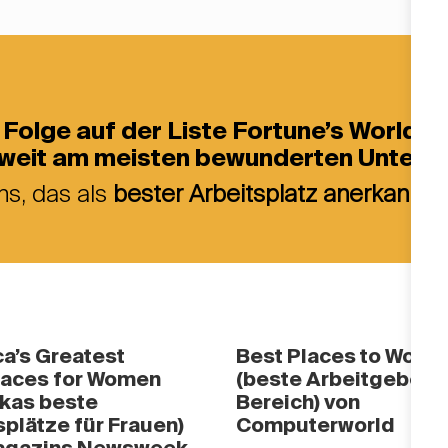
in Folge auf der Liste Fortune’s Worl
tweit am meisten bewunderten Unter
s, das als
bester Arbeitsplatz anerkannt i
a’s Greatest
Best Places to Work i
aces for Women
(beste Arbeitgeber i
kas beste
Bereich) von
splätze für Frauen)
Computerworld