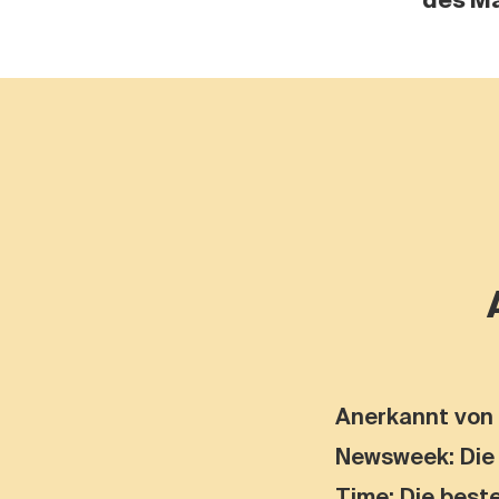
des M
Anerkannt von
Newsweek: Die
Time: Die best