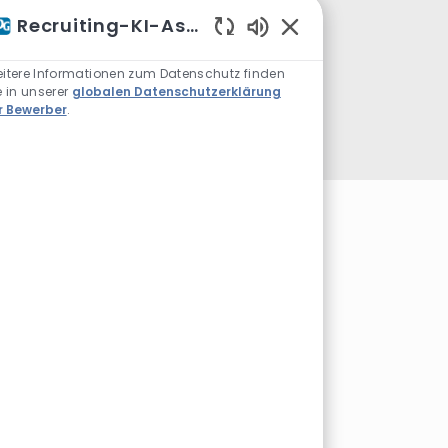
Recruiting-KI-Assistent
Aktivierte Chatbot-S
itere Informationen zum Datenschutz finden
e in unserer
globalen Datenschutzerklärung
r Bewerber
.
Es ist eine
tgeber erster Wahl