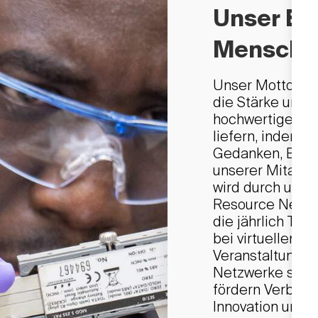
Unser En
Menschen
Unser Motto „Du
die Stärke unser
hochwertige und
liefern, indem s
Gedanken, Erfah
unserer Mitarbe
wird durch unse
Resource Networ
die jährlich Ta
bei virtuellen a
Veranstaltungen
Netzwerke stärk
fördern Verbind
Innovation und 