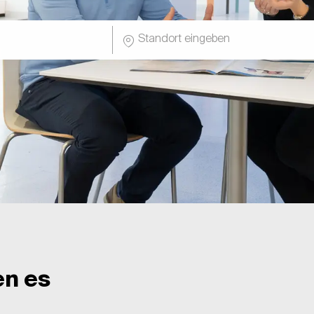
hnung
Standort eingeben
en es