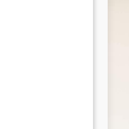
gagement für
 und Ziele
 + Ich = Ein PPG“ unterstreicht
er Teams, qualitativ
 innovative Lösungen zu
ie die unterschiedlichen
rungen und Hintergründe aller
iter vereinen. Dieses Motto
re acht globalen Employee
ks (ERNs) mit Leben gefüllt,
usende von Teilnehmern sowohl
ls auch bei persönlichen
 einbeziehen. Diese
en unsere Mitarbeiter und
ungen und Allianzen, die
gegenseitiges Verständnis