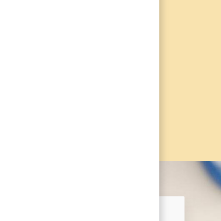
en mit
n